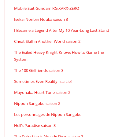
Mobile Suit Gundam RG XARX-ZERO
Isekai Nonbiri Nouka saison 3
I Became a Legend After My 10 Year-Long Last Stand
Cheat Skill in Another World saison 2
The Exiled Heavy Knight Knows How to Game the
System
The 100 Girlfriends saison 3
Sometimes Even Reality Is a Lie!
Mayonaka Heart Tune saison 2
Nippon Sangoku saison 2
Les personnages de Nippon Sangoku
Hell’s Paradise saison 3
The Detective is Already Dead saison 2