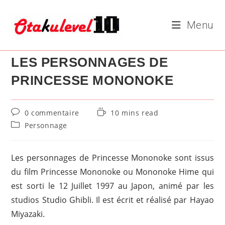
Skip
to
Menu
content
LES PERSONNAGES DE
PRINCESSE MONONOKE
Commentaires
Temps
0 commentaire
10 mins read
de
de
Post
Personnage
la
lecture :
category:
publication :
Les personnages de Princesse Mononoke sont issus
du film Princesse Mononoke ou Mononoke Hime qui
est sorti le 12 Juillet 1997 au Japon, animé par les
studios Studio Ghibli. Il est écrit et réalisé par Hayao
Miyazaki.