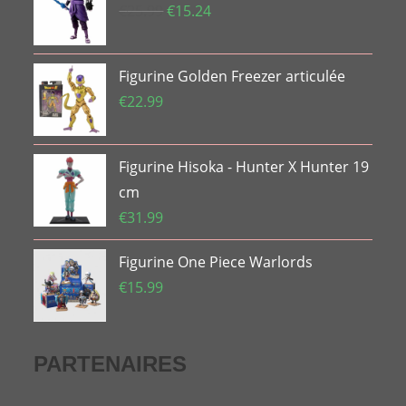
Le
Le
€
25.99
€
15.24
prix
prix
initial
actuel
Figurine Golden Freezer articulée
était :
est :
€25.99.
€15.24.
€
22.99
Figurine Hisoka - Hunter X Hunter 19
cm
€
31.99
Figurine One Piece Warlords
€
15.99
PARTENAIRES