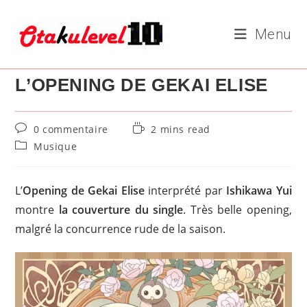
Skip
to
Menu
content
L’OPENING DE GEKAI ELISE
Commentaires
Temps
0 commentaire
2 mins read
de
de
Post
Musique
la
lecture :
category:
publication :
L’
Opening de Gekai Elise
interprété par
Ishikawa Yui
montre
la couverture du single
. Très belle opening,
malgré la concurrence rude de la saison.