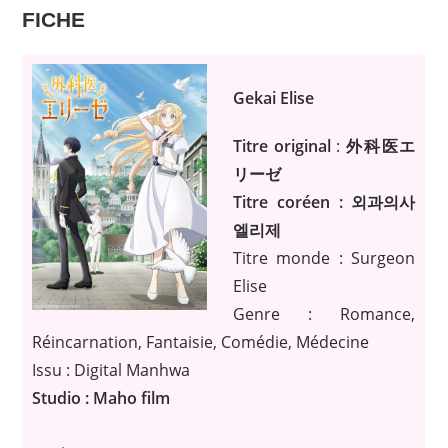
FICHE
Gekai Elise
Titre original
:
外科医エ
リーゼ
Titre coréen : 외과의사
엘리제
Titre monde : Surgeon
Elise
Genre : Romance,
Réincarnation, Fantaisie, Comédie, Médecine
Issu : Digital Manhwa
Studio : Maho film