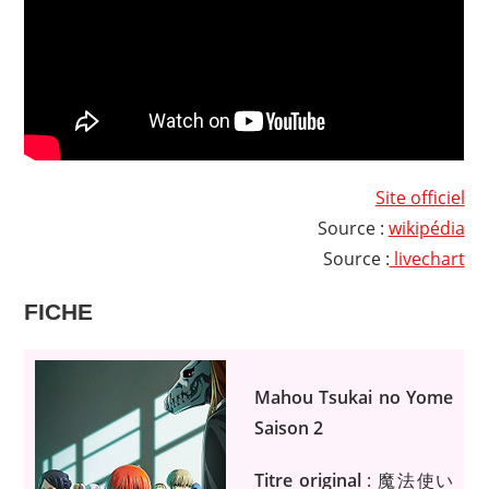
Site officiel
Source :
wikipédia
Source :
livechart
FICHE
Mahou Tsukai no Yome
Saison 2
Titre original
: 魔法使い