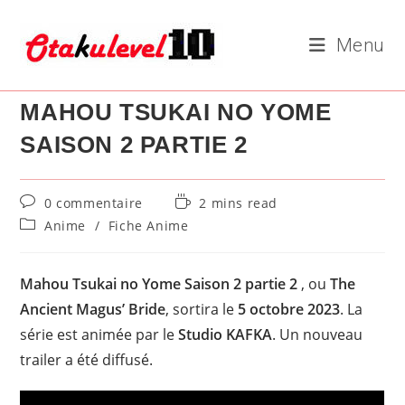
Skip
to
Menu
content
MAHOU TSUKAI NO YOME
SAISON 2 PARTIE 2
Commentaires
Temps
0 commentaire
2 mins read
de
de
Post
Anime
/
Fiche Anime
la
lecture :
category:
publication :
Mahou Tsukai no Yome Saison 2 partie 2
, ou
The
Ancient Magus’ Bride
, sortira le
5 octobre 2023
. La
série est animée par le
Studio KAFKA
. Un nouveau
trailer a été diffusé.