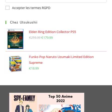
Accepter les termes RGPD
Chez Utsukushii
Elden Ring Edition Collector PS5
€
259.99
Le
€
179.99
Le
prix
prix
initial
actuel
était :
est :
Funko Pop Naruto Uzumaki Limited Edition
Supreme
€259.99.
€179.99.
€
18.99