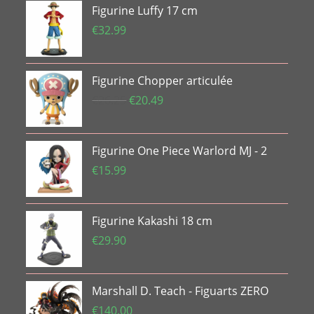
Figurine Luffy 17 cm
€
32.99
Figurine Chopper articulée
Le
Le
€
26.25
€
20.49
prix
prix
initial
actuel
Figurine One Piece Warlord MJ - 2
était :
est :
€26.25.
€20.49.
€
15.99
Figurine Kakashi 18 cm
€
29.90
Marshall D. Teach - Figuarts ZERO
€
140.00