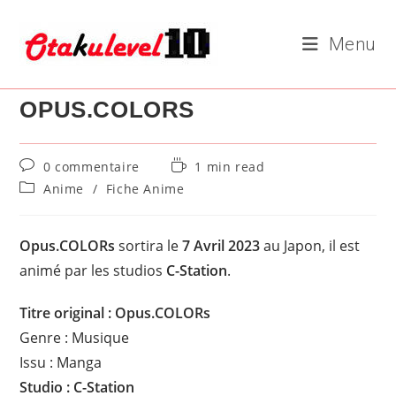
Skip
to
Menu
content
OPUS.COLORS
Commentaires
Temps
0 commentaire
1 min read
de
de
Post
Anime
/
Fiche Anime
la
lecture :
category:
publication :
Opus.COLORs
sortira le
7 Avril 2023
au Japon, il est
animé par les studios
C-Station
.
Titre original : Opus.COLORs
Genre : Musique
Issu : Manga
Studio : C-Station