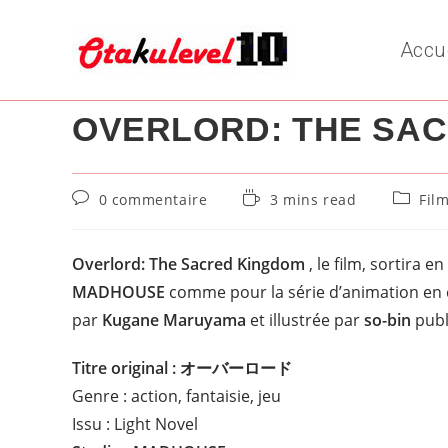
Skip
to
Accu
content
OVERLORD: THE SA
Commentaires
Temps
Post
0 commentaire
3 mins read
Fil
de
de
categor
la
lecture :
publication :
Overlord: The Sacred Kingdom
, le film, sortira en
MADHOUSE
comme pour la série d’animation en
par
Kugane Maruyama
et illustrée par
so-bin
publ
Titre original :
オーバーロード
Genre : action, fantaisie, jeu
Issu : Light Novel