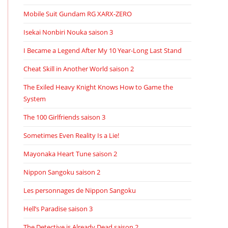
Mobile Suit Gundam RG XARX-ZERO
Isekai Nonbiri Nouka saison 3
I Became a Legend After My 10 Year-Long Last Stand
Cheat Skill in Another World saison 2
The Exiled Heavy Knight Knows How to Game the
System
The 100 Girlfriends saison 3
Sometimes Even Reality Is a Lie!
Mayonaka Heart Tune saison 2
Nippon Sangoku saison 2
Les personnages de Nippon Sangoku
Hell’s Paradise saison 3
The Detective is Already Dead saison 2