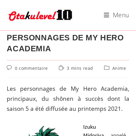
Skip
to
Menu
content
PERSONNAGES DE MY HERO
ACADEMIA
Commentaires
Temps
Post
0 commentaire
3 mins read
Anime
de
de
category:
la
lecture :
publication :
Les personnages de My Hero Academia,
principaux, du shônen à succès dont la
saison 5 a été diffusée au printemps 2021.
Izuku
Midoriya,
appelé