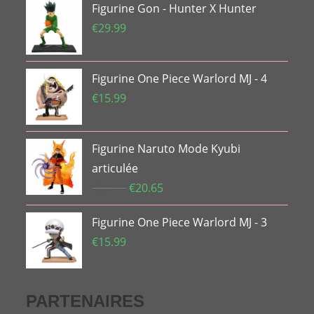
Figurine Gon - Hunter X Hunter
€
29.99
Figurine One Piece Warlord MJ - 4
€
15.99
Figurine Naruto Mode Kyubi
articulée
Le
Le
€
33.74
€
20.65
prix
prix
Figurine One Piece Warlord MJ - 3
initial
actuel
était :
est :
€
15.99
€33.74.
€20.65.
PARTENAIRES