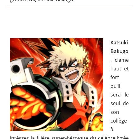
Katsuki
Bakugo
,
clame
haut et
fort
qu’il
sera le
seul de
son
collège
à
intégrer la filière super-héroïque du célèbre lycée