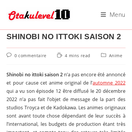
Skip
to
Menu
content
SHINOBI NO ITTOKI SAISON 2
Commentaires
Temps
Post
0 commentaire
4 mins read
Anime
de
de
category:
la
lecture :
publication :
Shinobi no ittoki saison 2
n’a pas encore été annoncé
et pour cause cet anime original de l’
automne 2022
qui a vu son épisode 12 être diffusé le 20 décembre
2022 n’a pas fait l’objet de message de la part des
studios Troyca et de Kadokawa. Les animes originaux
sont avant toute chose dépendant de leur succès à
l’international, les budgets de production étant très