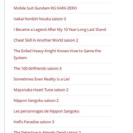
Mobile Suit Gundam RG XARX-ZERO
Isekai Nonbiri Nouka saison 3
I Became a Legend After My 10 Year-Long Last Stand
Cheat Skill in Another World saison 2
The Exiled Heavy Knight Knows How to Game the
System
The 100 Girlfriends saison 3
Sometimes Even Reality Is a Lie!
Mayonaka Heart Tune saison 2
Nippon Sangoku saison 2
Les personnages de Nippon Sangoku
Hell’s Paradise saison 3
The Detective is Already Dead saison 2