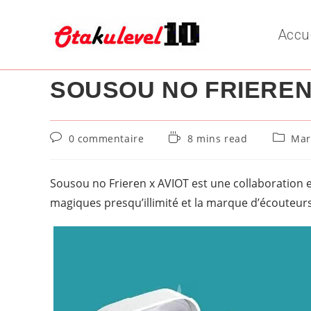
Skip
to
Accu
content
SOUSOU NO FRIEREN
Commentaires
Temps
Post
0 commentaire
8 mins read
Mar
de
de
categor
la
lecture :
publication :
Sousou no Frieren x AVIOT est une collaboration en
magiques presqu’illimité et la marque d’écouteur