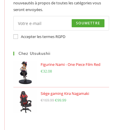
nouveautés à propos de toutes les catégories vous
seront envoyées.
SOUMETTRE
Accepter les termes RGPD
Chez Utsukushii
Figurine Nami - One Piece Film Red
€
32.08
Siège gaming Kira Nagamaki
€
169.99
Le
€
99.99
Le
prix
prix
initial
actuel
était :
est :
€169.99.
€99.99.