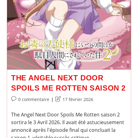
THE ANGEL NEXT DOOR
SPOILS ME ROTTEN SAISON 2
Commentaires
Dernière
0 commentaire
17 février 2026
de
modification
la
de
The Angel Next Door Spoils Me Rotten saison 2
publication :
la
sortira le 3 Avril 2026. Il avait été astucieusement
publication :
annoncé après l'épisode final qui concluait la
saison 1, véritable succès critique…