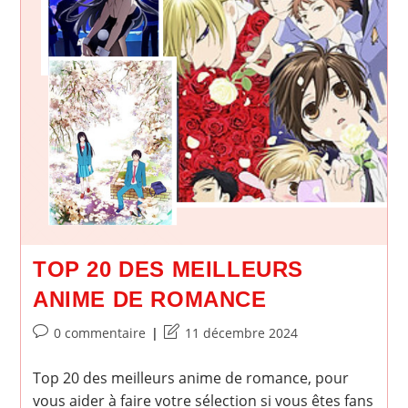
TOP 20 DES MEILLEURS
ANIME DE ROMANCE
Commentaires
Dernière
0 commentaire
11 décembre 2024
de
modification
la
de
Top 20 des meilleurs anime de romance, pour
publication :
la
vous aider à faire votre sélection si vous êtes fans