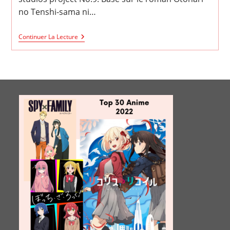
no Tenshi-sama ni…
The
Continuer La Lecture
Angel
Next
Door
Spoils
Me
Rotten