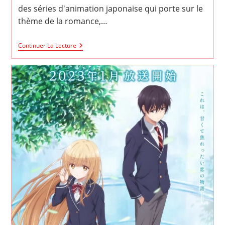
publication :
des séries d'animation japonaise qui porte sur le
thème de la romance,…
Top
Continuer La Lecture
20
Des
Meilleurs
ANIME
De
Romance