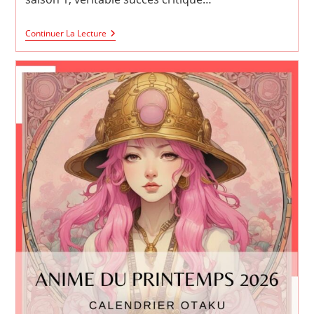
The
Continuer La Lecture
Angel
Next
Door
Spoils
Me
Rotten
Saison
2