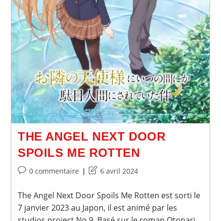
THE ANGEL NEXT DOOR
SPOILS ME ROTTEN
Commentaires
Dernière
0 commentaire
6 avril 2024
de
modification
la
de
The Angel Next Door Spoils Me Rotten est sorti le
publication :
la
7 janvier 2023 au Japon, il est animé par les
publication :
studios project No.9. Basé sur le roman Otonari