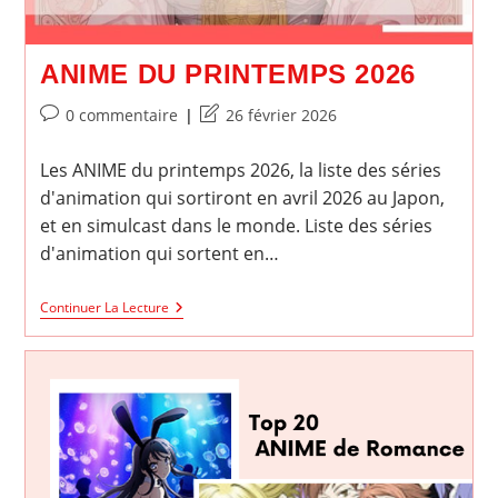
ANIME DU PRINTEMPS 2026
Commentaires
Dernière
0 commentaire
26 février 2026
de
modification
la
de
Les ANIME du printemps 2026, la liste des séries
publication :
la
d'animation qui sortiront en avril 2026 au Japon,
publication :
et en simulcast dans le monde. Liste des séries
d'animation qui sortent en…
ANIME
Continuer La Lecture
Du
Printemps
2026