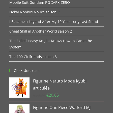
Mobile Suit Gundam RG XARX-ZERO
Isekai Nonbiri Nouka saison 3
I Became a Legend After My 10 Year-Long Last Stand
Cheat Skill in Another World saison 2
The Exiled Heavy Knight Knows How to Game the
System
The 100 Girlfriends saison 3
Chez Utsukushii
Figurine Naruto Mode Kyubi
articulée
Le
Le
€
33.74
€
20.65
prix
prix
Figurine One Piece Warlord MJ
initial
actuel