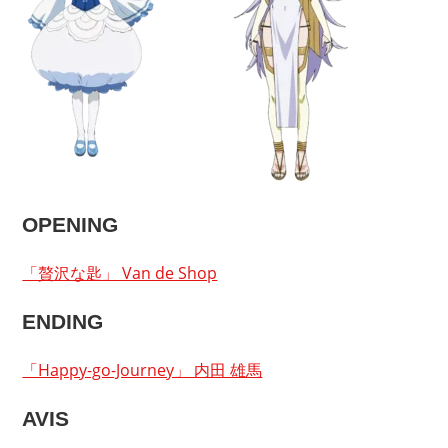
OPENING
「贅沢な匙」 Van de Shop
ENDING
「Happy-go-Journey」 内田 雄馬
AVIS