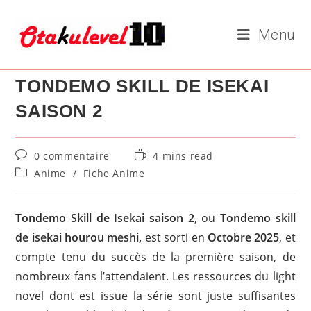
Skip
to
Menu
content
TONDEMO SKILL DE ISEKAI
SAISON 2
Commentaires
Temps
0 commentaire
4 mins read
de
de
Post
Anime
/
Fiche Anime
la
lecture :
category:
publication :
Tondemo Skill de Isekai saison 2
, ou
Tondemo skill
de isekai hourou meshi,
est sorti en
Octobre 2025
, et
compte tenu du succès de la première saison, de
nombreux fans l’attendaient. Les ressources du light
novel dont est issue la série sont juste suffisantes