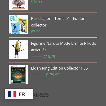
était :
est :
€
15.99
€33.74.
€20.65.
Ruridragon - Tome 01 - Édition
collector
€
7.20
Figurine Naruto Mode Ermite Rikudo
articulée
Le
Le
€
25.99
€
16.79
prix
prix
Elden Ring Edition Collector PS5
initial
actuel
était :
est :
Le
Le
€
259.99
€
179.99
€25.99.
€16.79.
prix
prix
initial
actuel
était :
est :
PARTENAIRES
FR
€259.99.
€179.99.