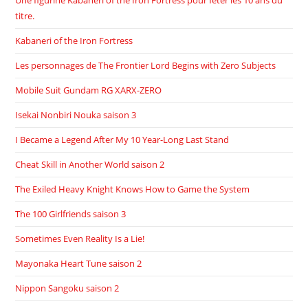
Une figurine Kabaneri of the Iron Fortress pour fêter les 10 ans du
titre.
Kabaneri of the Iron Fortress
Les personnages de The Frontier Lord Begins with Zero Subjects
Mobile Suit Gundam RG XARX-ZERO
Isekai Nonbiri Nouka saison 3
I Became a Legend After My 10 Year-Long Last Stand
Cheat Skill in Another World saison 2
The Exiled Heavy Knight Knows How to Game the System
The 100 Girlfriends saison 3
Sometimes Even Reality Is a Lie!
Mayonaka Heart Tune saison 2
Nippon Sangoku saison 2