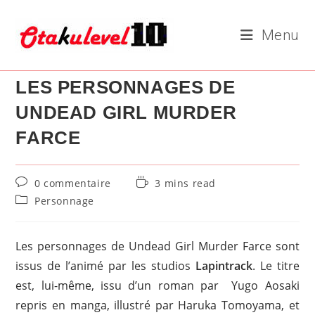
Skip
to
Menu
content
LES PERSONNAGES DE
UNDEAD GIRL MURDER
FARCE
Commentaires
Temps
0 commentaire
3 mins read
de
de
Post
Personnage
la
lecture :
category:
publication :
Les personnages de Undead Girl Murder Farce sont
issus de l’animé par les studios
Lapintrack
. Le titre
est, lui-même, issu d’un roman par Yugo Aosaki
repris en manga, illustré par Haruka Tomoyama, et