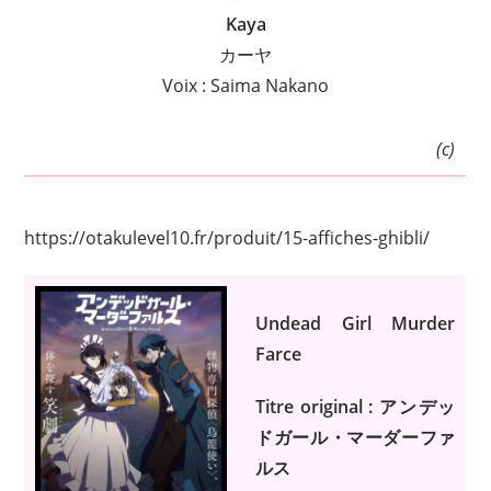
Kaya
カーヤ
Voix : Saima Nakano
(c)
https://otakulevel10.fr/produit/15-affiches-ghibli/
Undead Girl Murder
Farce
Titre original : アンデッ
ドガール・マーダーファ
ルス