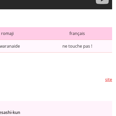
romaji
français
waranaide
ne touche pas !
site
esashi-kun