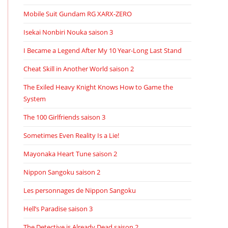
Mobile Suit Gundam RG XARX-ZERO
Isekai Nonbiri Nouka saison 3
I Became a Legend After My 10 Year-Long Last Stand
Cheat Skill in Another World saison 2
The Exiled Heavy Knight Knows How to Game the
System
The 100 Girlfriends saison 3
Sometimes Even Reality Is a Lie!
Mayonaka Heart Tune saison 2
Nippon Sangoku saison 2
Les personnages de Nippon Sangoku
Hell’s Paradise saison 3
The Detective is Already Dead saison 2