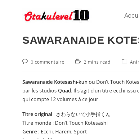
Skip
to
Accu
content
SAWARANAIDE KOTE
Commentaires
Temps
Post
0 commentaire
2 mins read
Ani
de
de
categor
la
lecture :
publication :
Sawaranaide Kotesashi-kun
ou Don’t Touch Kotes
par les studios
Quad
. Il s’agit d’un titre ecchi is
qui compte 12 volumes à ce jour.
Titre original
: さわらないで小手指くん
Titre monde : Don’t Touch Kotesashi
Genre
: Ecchi, Harem, Sport