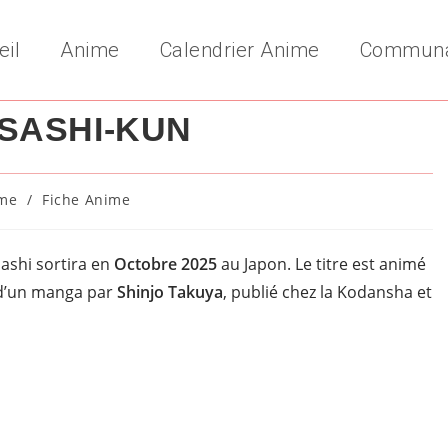
eil
Anime
Calendrier Anime
Commun
SASHI-KUN
me
/
Fiche Anime
y:
ashi sortira en
Octobre 2025
au Japon. Le titre est animé
su d’un manga par
Shinjo Takuya
, publié chez la Kodansha et