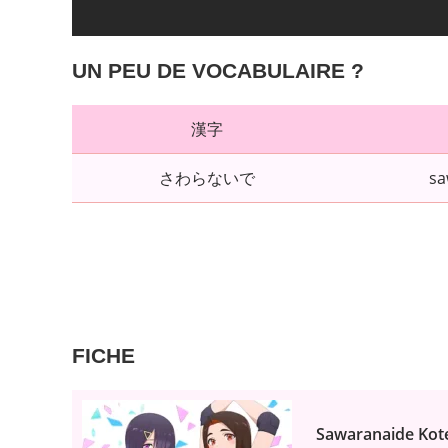
UN PEU DE VOCABULAIRE ?
漢字
さわらないで
sa
FICHE
Sawaranaide Kot