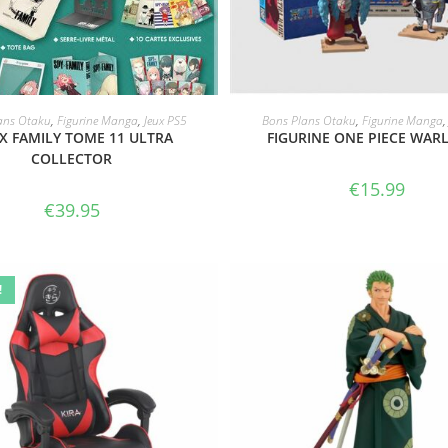
ACHETER LE PRODUIT
ACHETER LE PRODUI
ans Otaku
,
Figurine Manga
,
Jeux PS5
Bons Plans Otaku
,
Figurine Manga
 X FAMILY TOME 11 ULTRA
FIGURINE ONE PIECE WAR
COLLECTOR
€
15.99
€
39.95
!