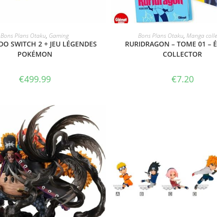
VOIR L'OFFRE
VOIR LE PRODUIT
Bons Plans Otaku
,
Gaming
Bons Plans Otaku
,
Manga colle
O SWITCH 2 + JEU LÉGENDES
RURIDRAGON – TOME 01 – É
POKÉMON
COLLECTOR
€
499.99
€
7.20