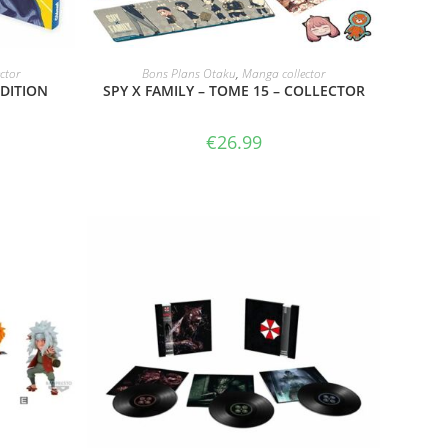
VOIR LE PRODUIT
ctor
Bons Plans Otaku
,
Manga collector
DITION
SPY X FAMILY – TOME 15 – COLLECTOR
€
26.99