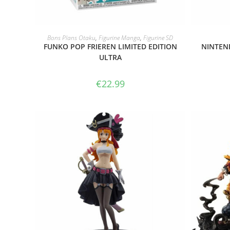
VOIR LE PRODUIT
Bons Plans Otaku
,
Figurine Manga
,
Figurine SD
FUNKO POP FRIEREN LIMITED EDITION
NINTEND
ULTRA
€
22.99