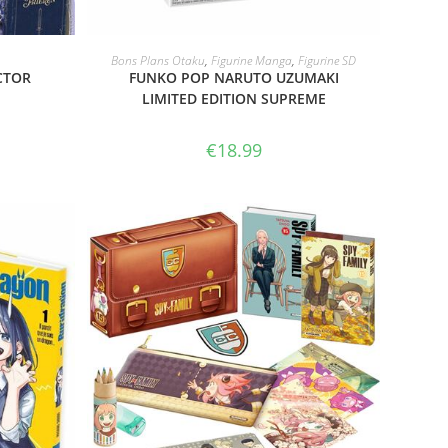
VOIR LE PRODUIT
Bons Plans Otaku
,
Figurine Manga
,
Figurine SD
CTOR
FUNKO POP NARUTO UZUMAKI
LIMITED EDITION SUPREME
€
18.99