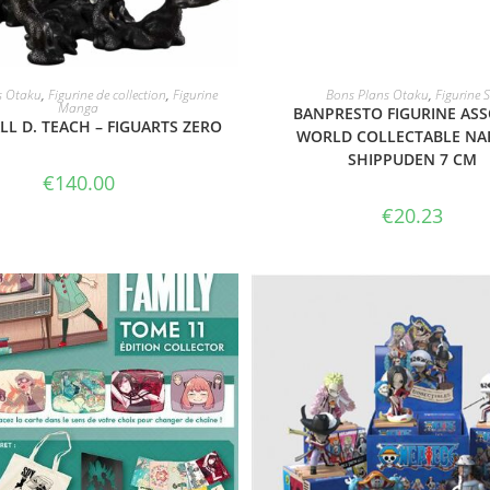
ACHETER LE PRODUIT
ACHETER LE PRODUI
s Otaku
,
Figurine de collection
,
Figurine
Bons Plans Otaku
,
Figurine 
Manga
BANPRESTO FIGURINE ASS
L D. TEACH – FIGUARTS ZERO
WORLD COLLECTABLE NA
SHIPPUDEN 7 CM
€
140.00
€
20.23