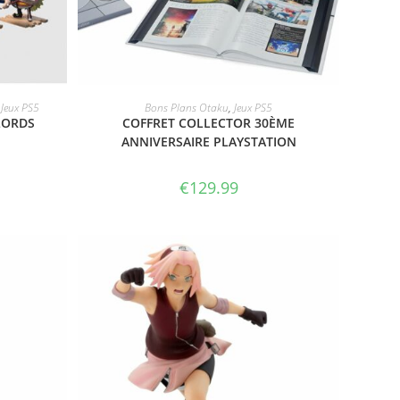
T
ACHETER LE PRODUIT
,
Jeux PS5
Bons Plans Otaku
,
Jeux PS5
LORDS
COFFRET COLLECTOR 30ÈME
ANNIVERSAIRE PLAYSTATION
€
129.99