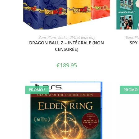
ACHETER LE PRODUIT
Bons Plans Otaku
,
DVD et Blue-Ray
Bons Pl
DRAGON BALL Z – INTÉGRALE (NON
SPY
CENSURÉE)
€
189.95
PROMO !
PROMO 