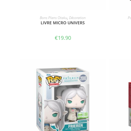
ACHETER
Bons Plans Otaku
,
Décoration
P
LIVRE MICRO UNIVERS
€
19.90