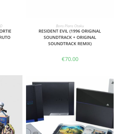
T
ACHETER LE PRODUIT
SD
Bons Plans Otaku
ORTIE
RESIDENT EVIL (1996 ORIGINAL
RUTO
SOUNDTRACK + ORIGINAL
SOUNDTRACK REMIX)
€
70.00