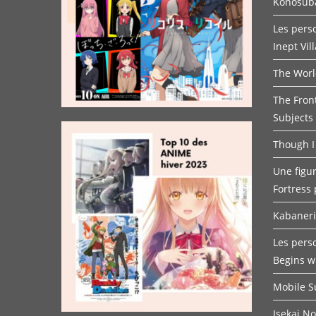
Konosuba
Les pers
Inept Vil
The Worl
The Fron
Subjects
Though I
Une figur
Fortress 
Kabaneri 
Les pers
Begins w
Mobile 
Isekai N