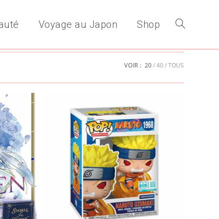
auté
Voyage au Japon
Shop
Toggle
VOIR :
20
40
TOUS
website
search