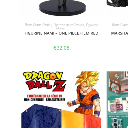
ACHETER LE PRODUIT
Bons Plans Otaku
,
Figurine de collection
,
Figurine
Bons Plan
Manga
FIGURINE NAMI – ONE PIECE FILM RED
MARSHAL
€
32.08