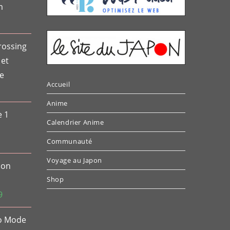
m
rossing
 et
e
Accueil
e
ix
Anime
e 1
tuel
Calendrier Anime
t :
1.42.
Communauté
Voyage au Japon
ion
Shop
Le
9
prix
to Mode
actuel