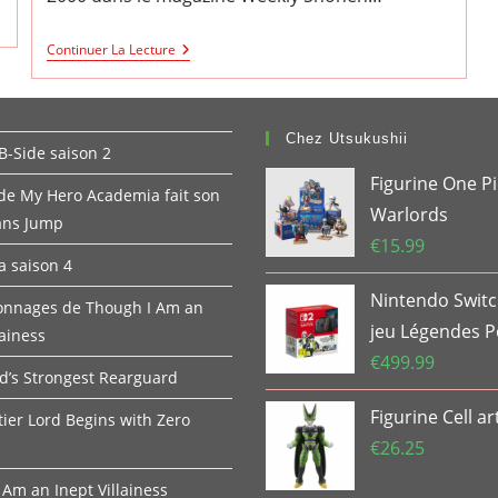
Le
Continuer La Lecture
Manga
D’Akira
Toriyama,
Sand
Land,
Chez Utsukushii
B-Side saison 2
Sera
Adapté
Figurine One P
En
 de My Hero Academia fait son
Anime.
Warlords
ans Jump
€
15.99
 saison 4
Nintendo Switc
onnages de Though I Am an
jeu Légendes 
lainess
€
499.99
d’s Strongest Rearguard
Figurine Cell ar
tier Lord Begins with Zero
€
26.25
 Am an Inept Villainess