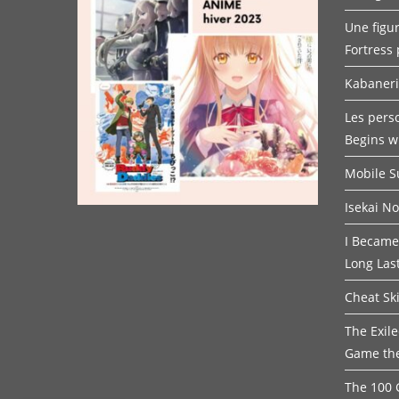
Une figur
Fortress 
Kabaneri 
Les pers
Begins w
Mobile 
Isekai N
I Became
Long Las
Cheat Ski
The Exil
Game th
The 100 G