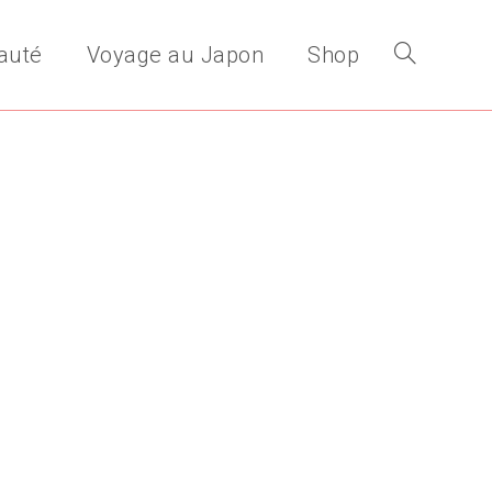
auté
Voyage au Japon
Shop
Toggle
website
search