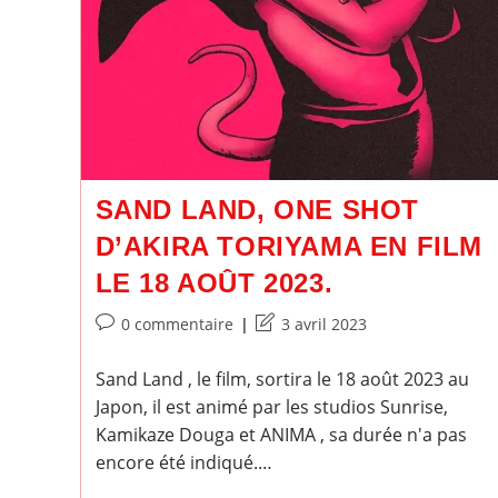
SAND LAND, ONE SHOT
D’AKIRA TORIYAMA EN FILM
LE 18 AOÛT 2023.
Commentaires
Dernière
0 commentaire
3 avril 2023
de
modification
la
de
Sand Land , le film, sortira le 18 août 2023 au
publication :
la
Japon, il est animé par les studios Sunrise,
publication :
Kamikaze Douga et ANIMA , sa durée n'a pas
encore été indiqué.…