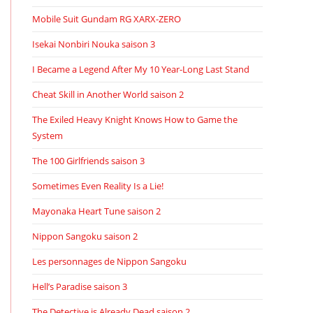
Mobile Suit Gundam RG XARX-ZERO
Isekai Nonbiri Nouka saison 3
I Became a Legend After My 10 Year-Long Last Stand
Cheat Skill in Another World saison 2
The Exiled Heavy Knight Knows How to Game the
System
The 100 Girlfriends saison 3
Sometimes Even Reality Is a Lie!
Mayonaka Heart Tune saison 2
Nippon Sangoku saison 2
Les personnages de Nippon Sangoku
Hell’s Paradise saison 3
The Detective is Already Dead saison 2