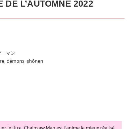
E DE L’AUTOMNE 2022
ソーマン
ure, démons, shônen
uer le titre. Chainsaw Man est l’anime le mieux réalisé