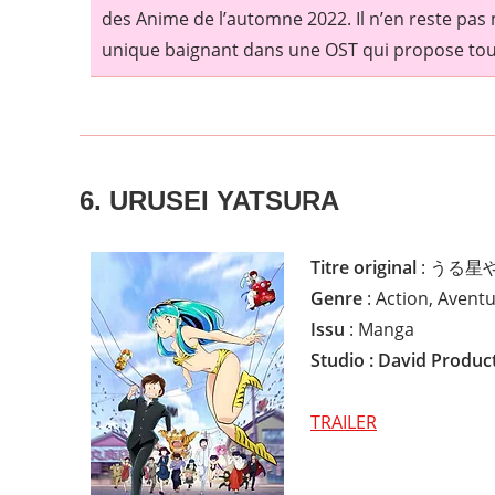
des Anime de l’automne 2022. Il n’en reste pa
unique baignant dans une OST qui propose toute
6. URUSEI YATSURA
Titre original
: うる星や
Genre
: Action, Avent
Issu
: Manga
Studio : David Produc
TRAILER