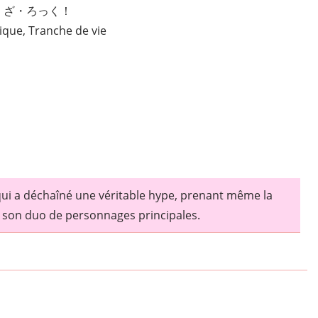
ち・ざ・ろっく！
que, Tranche de vie
qui a déchaîné une véritable hype, prenant même la
 son duo de personnages principales.