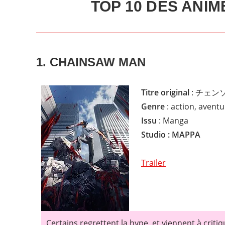
TOP 10 DES ANIM
1. CHAINSAW MAN
Titre original
: チェン
Genre
: action, avent
Issu
: Manga
Studio : MAPPA
Trailer
Certains regrettent la hype, et viennent à critiq