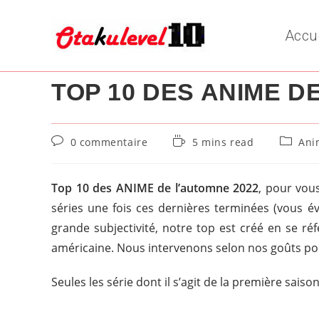
Skip
to
Accu
content
TOP 10 DES ANIME D
Commentaires
Temps
Post
0 commentaire
5 mins read
Ani
de
de
categor
la
lecture :
publication :
Top 10 des ANIME de l’automne 2022
, pour vous
séries une fois ces dernières terminées (vous é
grande subjectivité, notre top est créé en se réf
américaine. Nous intervenons selon nos goûts po
Seules les série dont il s’agit de la première sais