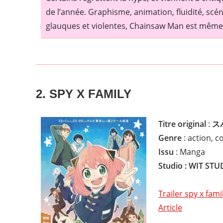
de l’année. Graphisme, animation, fluidité, scé
glauques et violentes, Chainsaw Man est même l’
2. SPY X FAMILY
Titre original
:
ス
Genre
: action, 
Issu
: Manga
Studio : WIT STU
Trailer spy x fami
Article