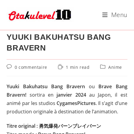
Skip
to
Menu
content
YUUKI BAKUHATSU BANG
BRAVERN
Commentaires
Temps
Post
0 commentaire
1 min read
Anime
de
de
category:
la
lecture :
publication :
Yuuki Bakuhatsu Bang Bravern
ou
Brave Bang
Bravern!
sortira en
janvier 2024
au Japon, il est
animé par les studios
CygamesPictures
. Il s’agit d’une
production originale à destination de l’animation.
Titre original : 勇気爆発バーンブレイバーン