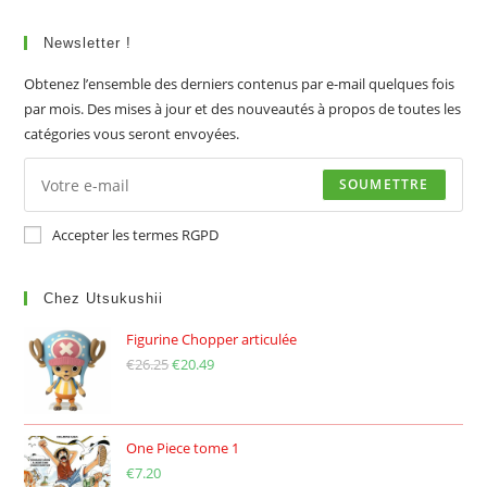
Newsletter !
Obtenez l’ensemble des derniers contenus par e-mail quelques fois
par mois. Des mises à jour et des nouveautés à propos de toutes les
catégories vous seront envoyées.
SOUMETTRE
Accepter les termes RGPD
Chez Utsukushii
Figurine Chopper articulée
€
26.25
Le
€
20.49
Le
prix
prix
initial
actuel
était :
est :
One Piece tome 1
€
7.20
€26.25.
€20.49.