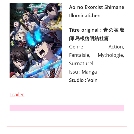
Ao no Exorcist Shimane
Illuminati-hen
Titre original : 青の祓魔
師 島根啓明結社篇
Genre : Action,
Fantaisie, Mythologie,
Surnaturel
Issu : Manga
Studio : Voln
Trailer