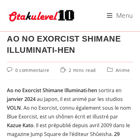
Skip
to
Menu
content
AO NO EXORCIST SHIMANE
ILLUMINATI-HEN
Commentaires
Temps
Post
0 commentaire
2 mins read
Anime
de
de
category:
la
lecture :
publication :
Ao no Exorcist Shimane Illuminati-hen
sortira en
janvier 2024
au Japon, il est animé par les studios
VOLN
. Ao no Exorcist, connu également sous le nom
Blue Exorcist, est un shônen écrit et illustré par
Kazue Kato
. Il est prépublié depuis avril 2009 dans le
magazine Jump Square de l’éditeur Shûeisha.
29