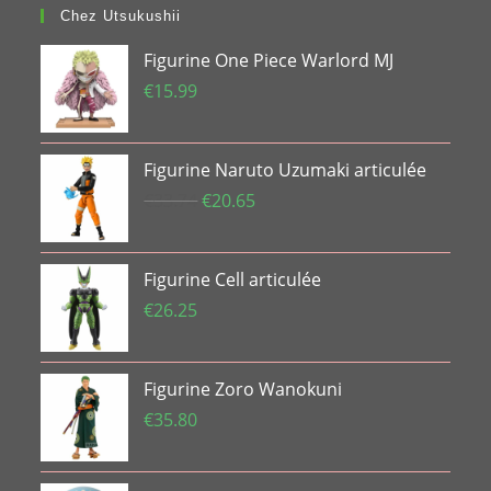
Chez Utsukushii
Figurine One Piece Warlord MJ
€
15.99
Figurine Naruto Uzumaki articulée
Le
Le
€
33.74
€
20.65
prix
prix
initial
actuel
Figurine Cell articulée
était :
est :
€33.74.
€20.65.
€
26.25
Figurine Zoro Wanokuni
€
35.80