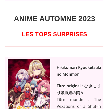
ANIME AUTOMNE 2023
LES TOPS SURPRISES
Hikikomari Kyuuketsuki
no Monmon
Titre original
:
ひきこま
り吸血姫の悶々
Titre monde : The
Vexations of a Shut-In