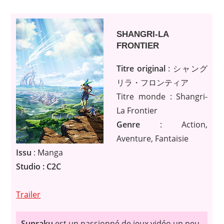
SHANGRI-LA
FRONTIER
Titre original
: シャング
リラ・フロンティア
Titre monde : Shangri-
La Frontier
Genre
: Action,
Aventure, Fantaisie
Issu
: Manga
Studio : C2C
Trailer
Sunraku
est un passionné de jeux vidéo un peu