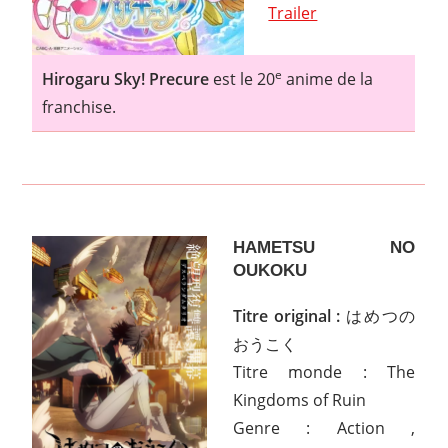
Trailer
e
Hirogaru Sky! Precure
est le 20
anime de la
franchise.
HAMETSU NO
OUKOKU
Titre original :
はめつの
おうこく
Titre monde : The
Kingdoms of Ruin
Genre : Action ,