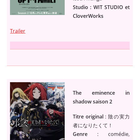
Studio : WIT STUDIO et
CloverWorks
Trailer
The eminence in
shadow saison 2
Titre original
: 陰の実力
者になりたくて！
Genre
: comédie,