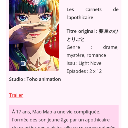
Les carnets de
l’apothicaire
Titre original
:
薬屋のひ
とりごと
Genre : drame,
mystère, romance
Issu : Light Novel
Episodes : 2 x 12
Studio : Toho animation
Trailer
À 17 ans, Mao Mao a une vie compliquée.
Formée dès son jeune âge par un apothicaire
du quartier des plaisirs, elle se retrouve enlevée