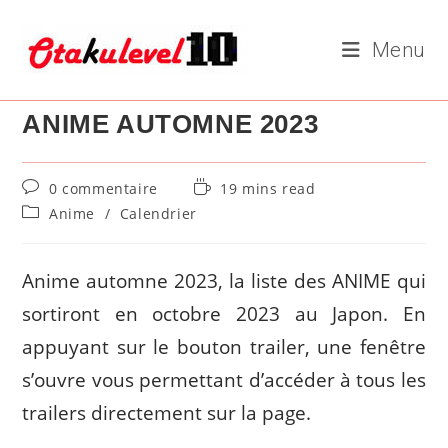
Skip
to
Menu
content
ANIME AUTOMNE 2023
Commentaires
Temps
0 commentaire
19 mins read
de
de
Post
Anime
/
Calendrier
la
lecture :
category:
publication :
Anime automne 2023, la liste des ANIME qui
sortiront en octobre 2023 au Japon. En
appuyant sur le bouton trailer, une fenêtre
s’ouvre vous permettant d’accéder à tous les
trailers directement sur la page.