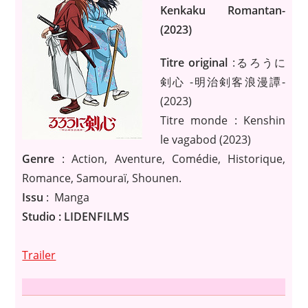
Kenkaku Romantan-
(2023)
Titre original
:るろうに
剣心 -明治剣客浪漫譚-
(2023)
Titre monde : Kenshin
le vagabod (2023)
Genre
: Action, Aventure, Comédie, Historique,
Romance, Samouraï, Shounen.
Issu
: Manga
Studio : LIDENFILMS
Trailer